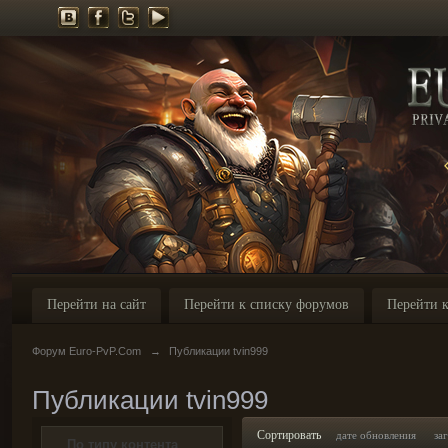
Перейти на сайт
Перейти к списку форумов
Перейти к
Форум Euro-PvP.Com
→
Публикации tvin999
Публикации tvin999
Сортировать
дате обновления
за
По типу контента