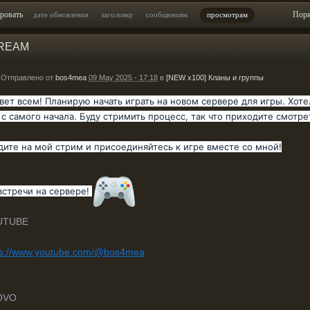
ровать
Пор
дате обновления
заголовку
сообщениям
просмотрам
REAM
Отправлено от
bos4mea
09 May 2025 - 17:18
в
[NEW x100] Кланы и группы
вет всем! Планирую начать играть на новом сервере для игры. Хотел
 с самого начала. Буду стримить процесс, так что приходите смотр
дите на мой стрим и присоединяйтесь к игре вместе со мной!
встречи на сервере!
UTUBE
ps://www.youtube.com/@bos4mea
OVO