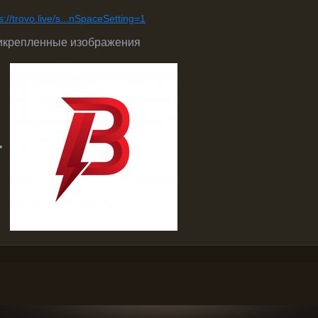
s://trovo.live/s...nSpaceSetting=1
икрепленные изображения