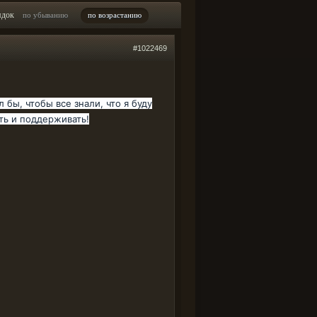
ядок
по убыванию
по возрастанию
#1022469
 бы, чтобы все знали, что я буду
еть и поддерживать!