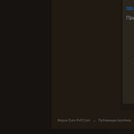
http
Пр
Форум Euro-PvP.Com
→
Публикации bos4mea