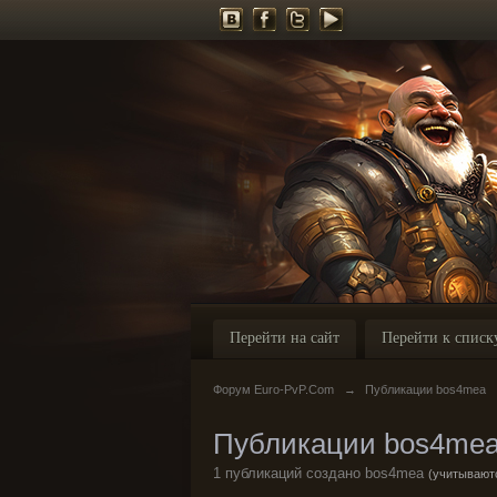
Перейти на сайт
Перейти к списк
Форум Euro-PvP.Com
→
Публикации bos4mea
Публикации bos4me
1 публикаций создано bos4mea
(учитываютс