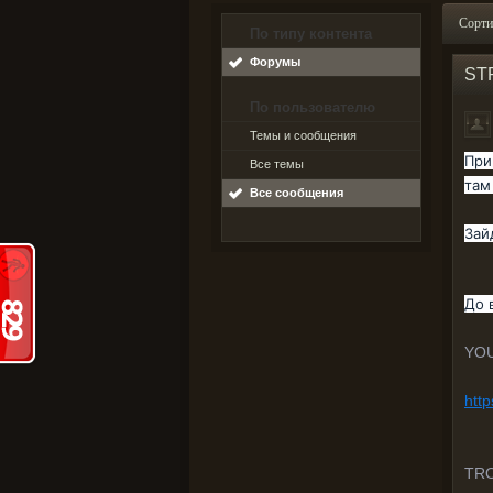
Сорти
По типу контента
Форумы
ST
По пользователю
Темы и сообщения
При
Все темы
там
Все сообщения
Зай
До 
YO
htt
TR