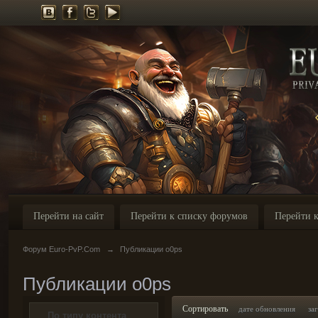
Перейти на сайт
Перейти к списку форумов
Перейти к
Форум Euro-PvP.Com
→
Публикации o0ps
Публикации o0ps
Сортировать
дате обновления
за
По типу контента