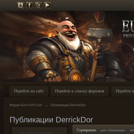
Перейти на сайт
Перейти к списку форумов
Перейти к
Форум Euro-PvP.Com
→
Публикации DerrickDor
Публикации DerrickDor
Сортировать
дате обновления
за
По типу контента