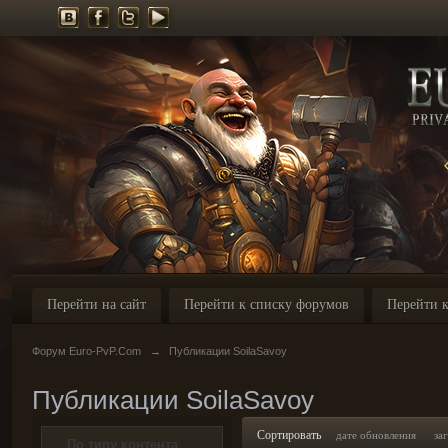
Перейти на сайт
Перейти к списку форумов
Перейти к
Форум Euro-PvP.Com
→
Публикации SoilaSavoy
Публикации SoilaSavoy
Сортировать
дате обновления
за
По типу контента