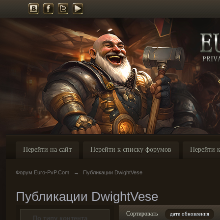
Перейти на сайт
Перейти к списку форумов
Перейти к
Форум Euro-PvP.Com
→
Публикации DwightVese
Публикации DwightVese
Сортировать
дате обновления
По типу контента