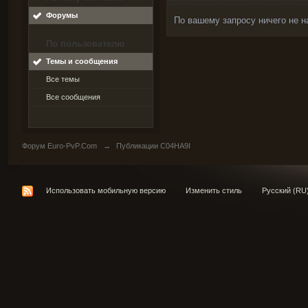
Форумы
По вашему запросу ничего не н
По пользователю
Темы и сообщения
Все темы
Все сообщения
Форум Euro-PvP.Com
→
Публикации C04HA9I
Использовать мобильную версию
Изменить стиль
Русский (RU