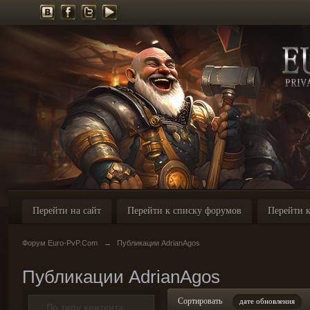
Перейти на сайт
Перейти к списку форумов
Перейти к
Форум Euro-PvP.Com
→
Публикации AdrianAgos
Публикации AdrianAgos
Сортировать
дате обновления
По типу контента