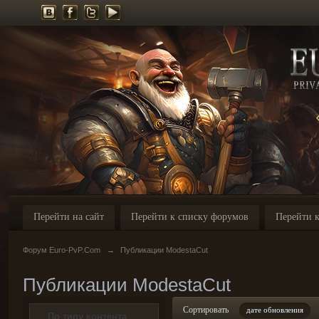
Перейти на сайт
Перейти к списку форумов
Перейти к
Форум Euro-PvP.Com
→
Публикации ModestaCut
Публикации ModestaCut
Сортировать
дате обновления
По типу контента