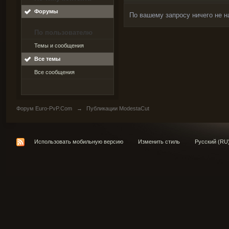
Форумы
По вашему запросу ничего не н
По пользователю
Темы и сообщения
Все темы
Все сообщения
Форум Euro-PvP.Com
→
Публикации ModestaCut
Использовать мобильную версию
Изменить стиль
Русский (RU