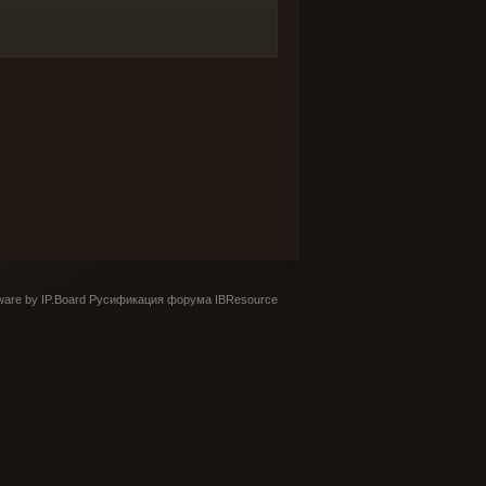
are by IP.Board
Русификация форума IBResource