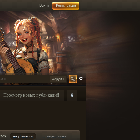
Войти
Регистрация
Форумы
Просмотр новых публикаций
ядок
по убыванию
по возрастанию