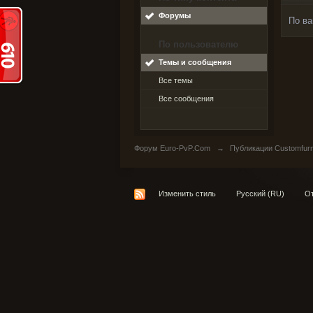
Форумы
По ва
По пользователю
Темы и сообщения
Все темы
Все сообщения
Форум Euro-PvP.Com
→
Публикации Customfurn
Изменить стиль
Русский (RU)
От