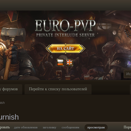
у форумов
Перейти к списку пользователей
ish
rnish
ровать
Пор
дате обновления
заголовку
сообщениям
просмотрам