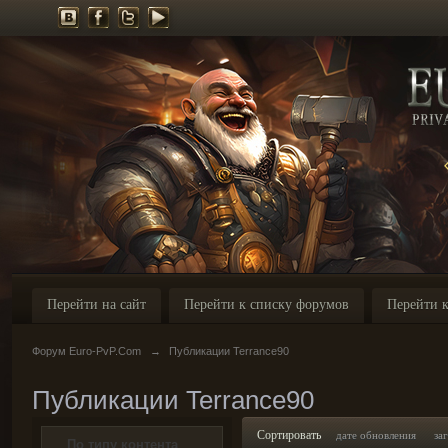
Перейти на сайт
Перейти к списку форумов
Перейти к
Форум Euro-PvP.Com
→
Публикации Terrance90
Публикации Terrance90
Сортировать
дате обновления
за
По типу контента