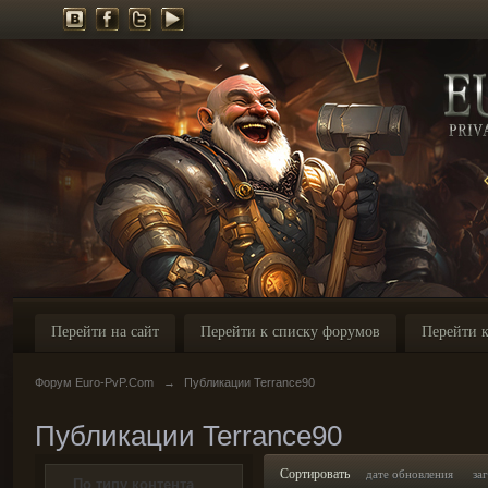
Перейти на сайт
Перейти к списку форумов
Перейти к
Форум Euro-PvP.Com
→
Публикации Terrance90
Публикации Terrance90
Сортировать
дате обновления
за
По типу контента