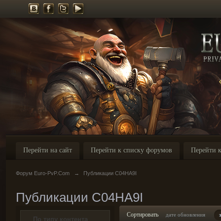
Перейти на сайт
Перейти к списку форумов
Перейти к
Форум Euro-PvP.Com
→
Публикации C04HA9I
Публикации C04HA9I
Сортировать
дате обновления
По типу контента