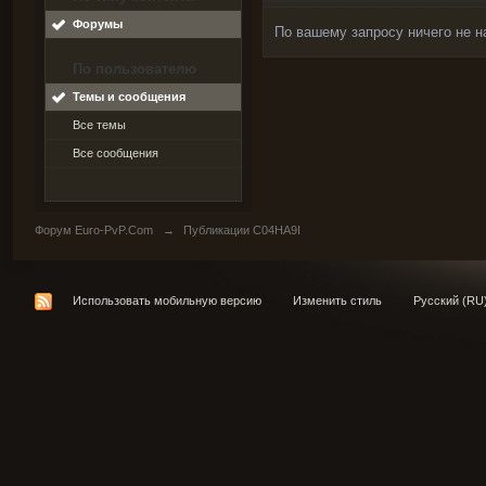
Форумы
По вашему запросу ничего не н
По пользователю
Темы и сообщения
Все темы
Все сообщения
Форум Euro-PvP.Com
→
Публикации C04HA9I
Использовать мобильную версию
Изменить стиль
Русский (RU