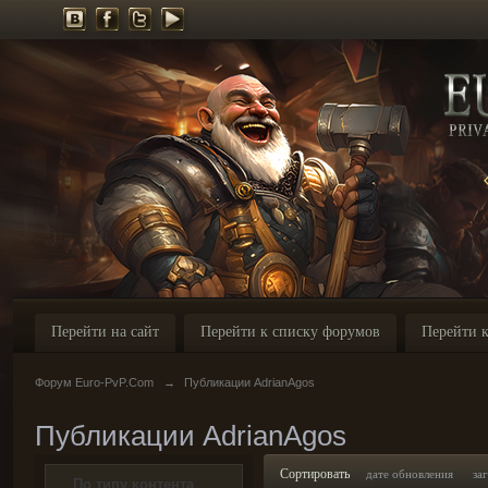
Перейти на сайт
Перейти к списку форумов
Перейти к
Форум Euro-PvP.Com
→
Публикации AdrianAgos
Публикации AdrianAgos
Сортировать
дате обновления
за
По типу контента