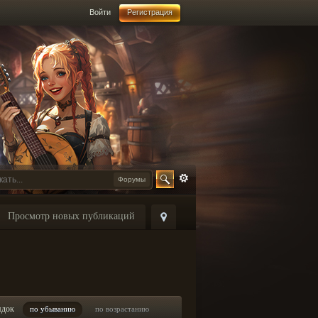
Войти
Регистрация
Форумы
Просмотр новых публикаций
ядок
по убыванию
по возрастанию