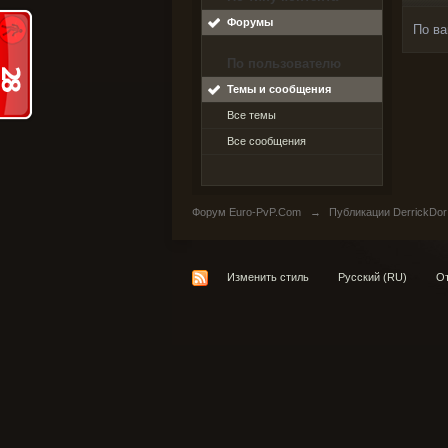
Форумы
По ва
По пользователю
Темы и сообщения
Все темы
Все сообщения
Форум Euro-PvP.Com
→
Публикации DerrickDor
Изменить стиль
Русский (RU)
От