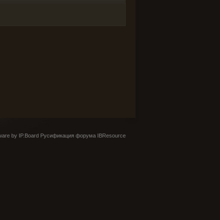
are by IP.Board
Русификация форума IBResource