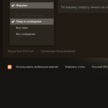
Форумы
По вашему запросу ничего не н
По пользователю
Темы и сообщения
Все темы
Все сообщения
Форум Euro-PvP.Com
→
Публикации SlowpokeMaster
Использовать мобильную версию
Изменить стиль
Русский (RU