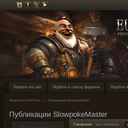
Перейти на сайт
Перейти к списку форумов
Перейти к
Форум Euro-PvP.Com
→
Публикации SlowpokeMaster
Публикации SlowpokeMaster
Сортировать
дате обновления
По типу контента