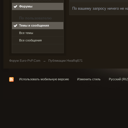
Форумы
По вашему запросу ничего не н
По пользователю
Темы и сообщения
Все темы
Все сообщения
Форум Euro-PvP.Com
→
Публикации HwaRqi571
Использовать мобильную версию
Изменить стиль
Русский (RU