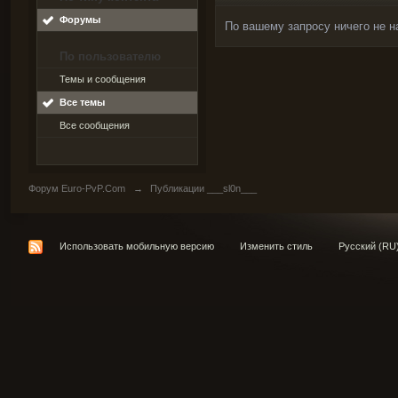
Форумы
По вашему запросу ничего не н
По пользователю
Темы и сообщения
Все темы
Все сообщения
Форум Euro-PvP.Com
→
Публикации ___sl0n___
Использовать мобильную версию
Изменить стиль
Русский (RU