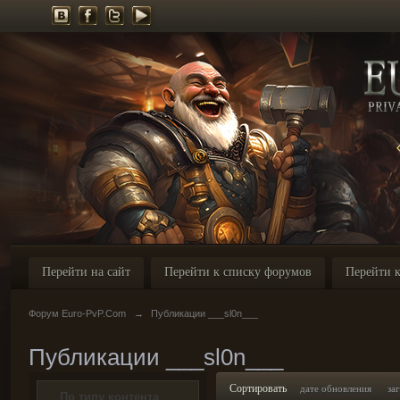
Перейти на сайт
Перейти к списку форумов
Перейти к
Форум Euro-PvP.Com
→
Публикации ___sl0n___
Публикации ___sl0n___
Сортировать
дате обновления
за
По типу контента