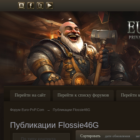
Перейти на сайт
Перейти к списку форумов
Перейти к
Форум Euro-PvP.Com
→
Публикации Flossie46G
Публикации Flossie46G
Сортировать
дате обновления
за
По типу контента