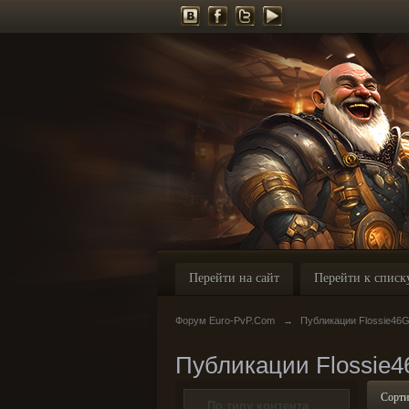
Перейти на сайт
Перейти к списк
Форум Euro-PvP.Com
→
Публикации Flossie46
Публикации Flossie
Сорти
По типу контента