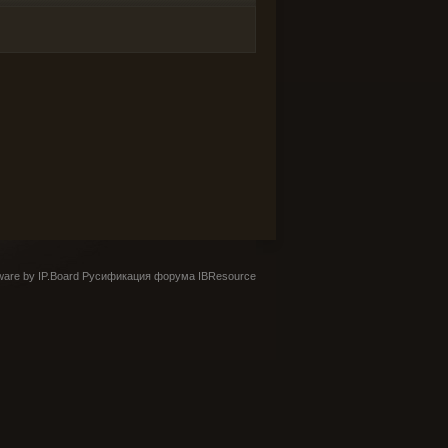
are by IP.Board
Русификация форума IBResource