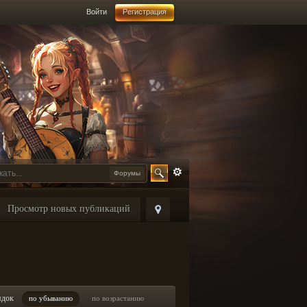
Войти
Регистрация
Форумы
Просмотр новых публикаций
ядок
по убыванию
по возрастанию