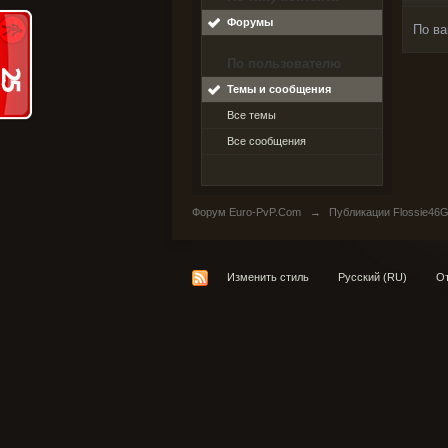
Форумы
По ва
По пользователю
Темы и сообщения
Все темы
Все сообщения
Форум Euro-PvP.Com
→
Публикации Flossie46
Изменить стиль
Русский (RU)
От