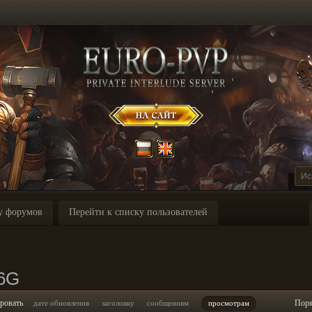
у форумов
Перейти к списку пользователей
G
46G
ровать
Пор
дате обновления
заголовку
сообщениям
просмотрам