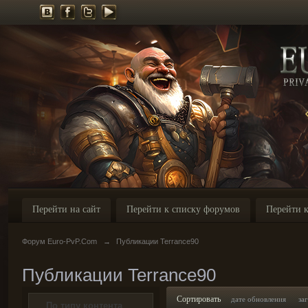
Перейти на сайт
Перейти к списку форумов
Перейти к
Форум Euro-PvP.Com
→
Публикации Terrance90
Публикации Terrance90
Сортировать
дате обновления
за
По типу контента