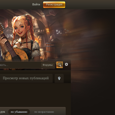
Войти
Регистрация
Форумы
Просмотр новых публикаций
ядок
по убыванию
по возрастанию