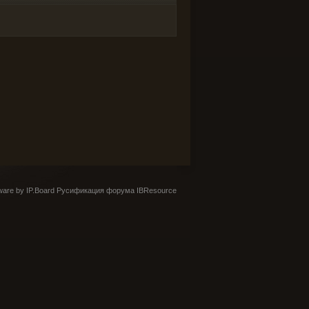
are by IP.Board
Русификация форума IBResource