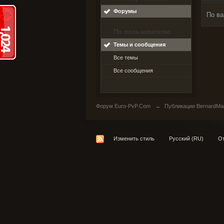
Форумы
По ва
По пользователю
Темы и сообщения
Все темы
Все сообщения
Форум Euro-PvP.Com
→
Публикации BernardMa
Изменить стиль
Русский (RU)
От