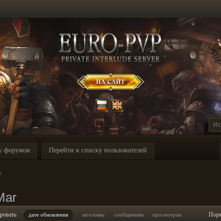
у форумов
Перейти к списку пользователей
r
Mar
ровать
Пор
дате обновления
заголовку
сообщениям
просмотрам