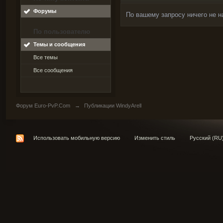
Форумы
По вашему запросу ничего не н
По пользователю
Темы и сообщения
Все темы
Все сообщения
Форум Euro-PvP.Com
→
Публикации WindyArell
Использовать мобильную версию
Изменить стиль
Русский (RU