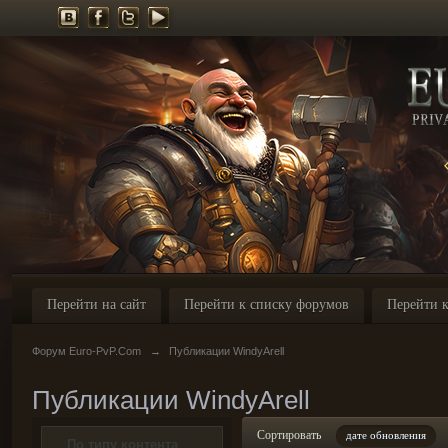
Перейти на сайт
Перейти к списку форумов
Перейти к
Форум Euro-PvP.Com
→
Публикации WindyArell
Публикации WindyArell
Сортировать
дате обновления
По типу контента