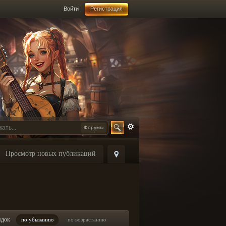
Войти
Регистрация
Форумы
Просмотр новых публикаций
ядок
по убыванию
по возрастанию