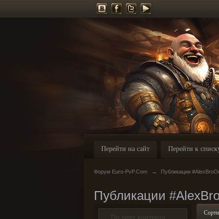
Перейти на сайт
Перейти к списк
Форум Euro-PvP.Com
→
Публикации #AlexBroO
Публикации #AlexBr
Сорти
По типу контента