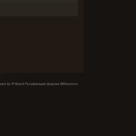
are by IP.Board
Русификация форума IBResource