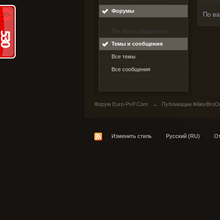
Форумы
По ва
По пользователю
Темы и сообщения
Все темы
Все сообщения
Форум Euro-PvP.Com
→
Публикации #AlexBroO
Изменить стиль
Русский (RU)
От