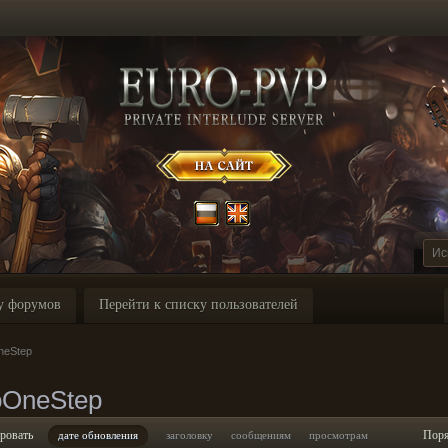
у форумов
Перейти к списку пользователей
neStep
oOneStep
ровать
Пор
дате обновления
заголовку
сообщениям
просмотрам