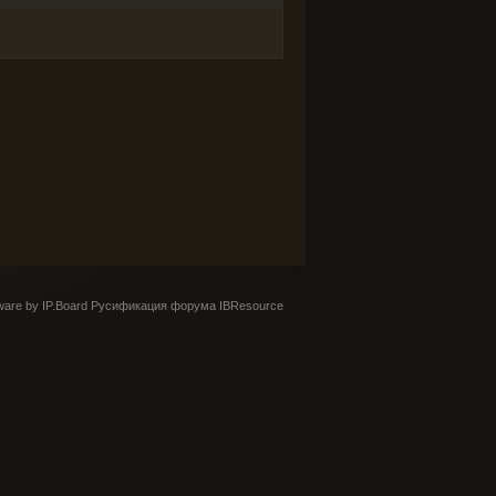
are by IP.Board
Русификация форума IBResource