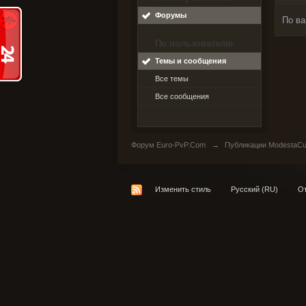
Форумы
По ва
По пользователю
Темы и сообщения
Все темы
Все сообщения
Форум Euro-PvP.Com
→
Публикации ModestaCu
Изменить стиль
Русский (RU)
От