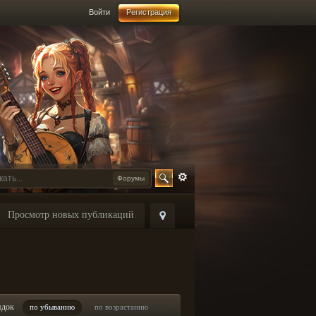
Войти
Регистрация
Форумы
Просмотр новых публикаций
ядок
по убыванию
по возрастанию