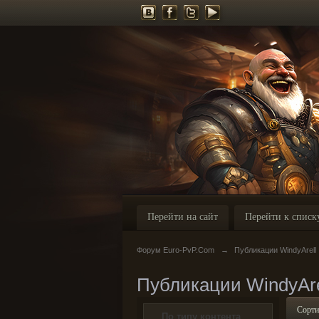
Перейти на сайт
Перейти к списк
Форум Euro-PvP.Com
→
Публикации WindyArell
Публикации WindyAre
Сорти
По типу контента