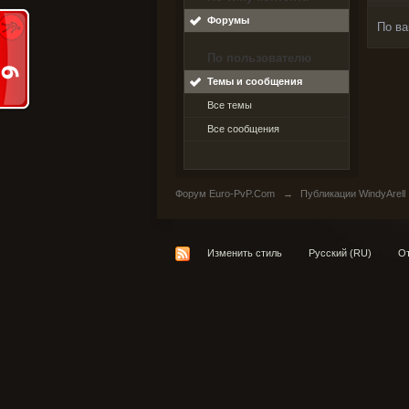
Форумы
По ва
По пользователю
Темы и сообщения
Все темы
Все сообщения
Форум Euro-PvP.Com
→
Публикации WindyArell
Изменить стиль
Русский (RU)
От