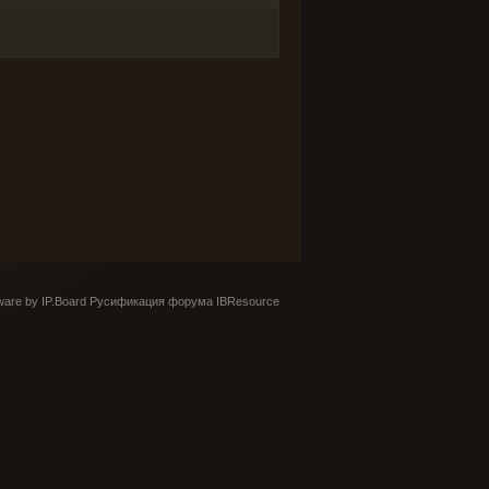
are by IP.Board
Русификация форума IBResource