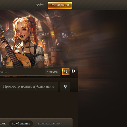
Войти
Регистрация
Форумы
Просмотр новых публикаций
ядок
по убыванию
по возрастанию