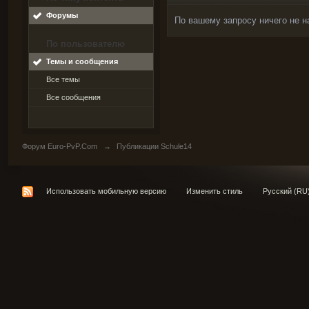
Форумы
По вашему запросу ничего не н
По пользователю
Темы и сообщения
Все темы
Все сообщения
Форум Euro-PvP.Com
→
Публикации Schule14
Использовать мобильную версию
Изменить стиль
Русский (RU