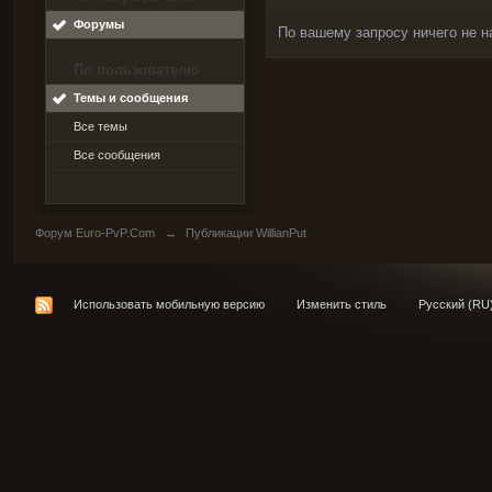
Форумы
По вашему запросу ничего не н
По пользователю
Темы и сообщения
Все темы
Все сообщения
Форум Euro-PvP.Com
→
Публикации WillianPut
Использовать мобильную версию
Изменить стиль
Русский (RU