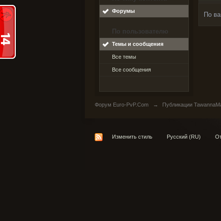
Форумы
По ва
По пользователю
Темы и сообщения
Все темы
Все сообщения
Форум Euro-PvP.Com
→
Публикации TawannaM
Изменить стиль
Русский (RU)
От