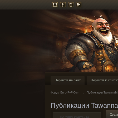
Перейти на сайт
Перейти к списк
Форум Euro-PvP.Com
→
Публикации TawannaM
Публикации Tawann
Сорти
По типу контента