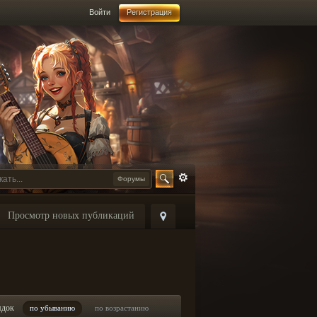
Войти
Регистрация
Форумы
Просмотр новых публикаций
ядок
по убыванию
по возрастанию