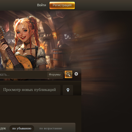
Войти
Регистрация
Форумы
Просмотр новых публикаций
ядок
по убыванию
по возрастанию