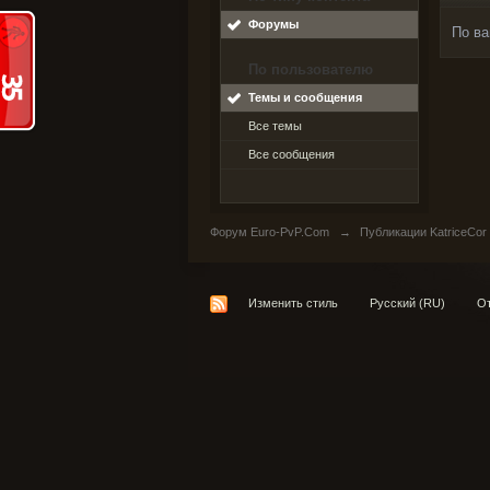
Форумы
По ва
По пользователю
Темы и сообщения
Все темы
Все сообщения
Форум Euro-PvP.Com
→
Публикации KatriceCor
Изменить стиль
Русский (RU)
От