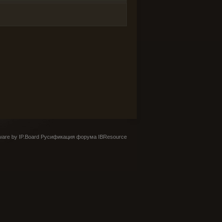
are by IP.Board
Русификация форума IBResource