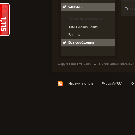
Форумы
По ва
По пользователю
Темы и сообщения
Все темы
Все сообщения
Форум Euro-PvP.Com
→
Публикации umbrella77
Изменить стиль
Русский (RU)
От