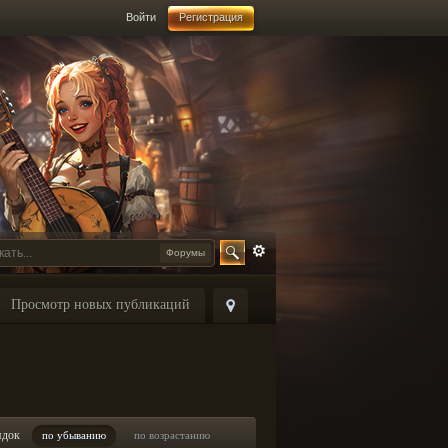
Войти
Регистрация
Форумы
Просмотр новых публикаций
ядок
по убыванию
по возрастанию