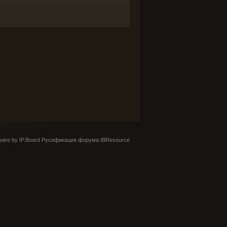
are by IP.Board
Русификация форума IBResource