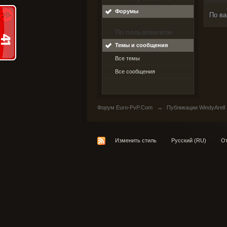
Форумы
По ва
По пользователю
Темы и сообщения
Все темы
Все сообщения
Форум Euro-PvP.Com
→
Публикации WindyArell
Изменить стиль
Русский (RU)
От