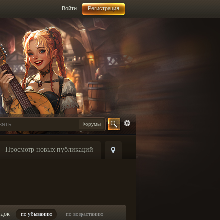
Войти
Регистрация
Форумы
Просмотр новых публикаций
ядок
по убыванию
по возрастанию