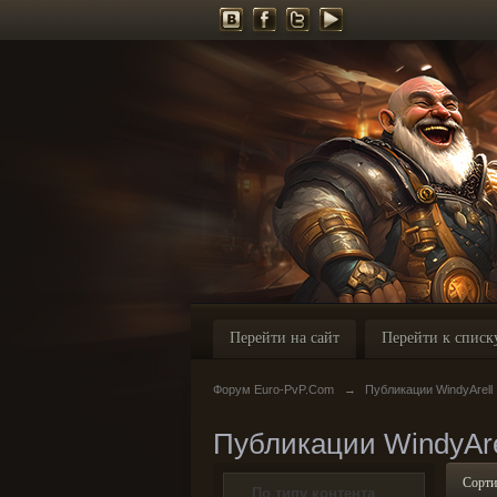
Перейти на сайт
Перейти к списк
Форум Euro-PvP.Com
→
Публикации WindyArell
Публикации WindyAre
Сорти
По типу контента