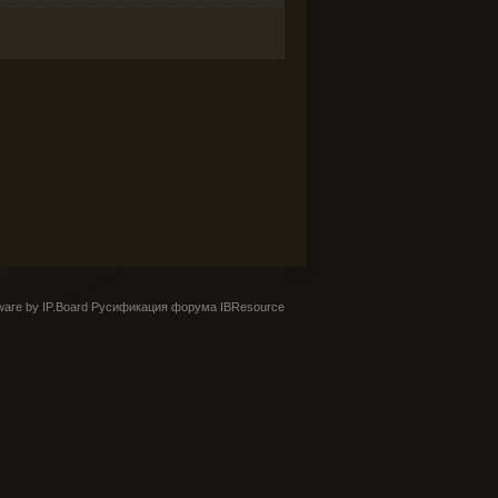
are by IP.Board
Русификация форума IBResource