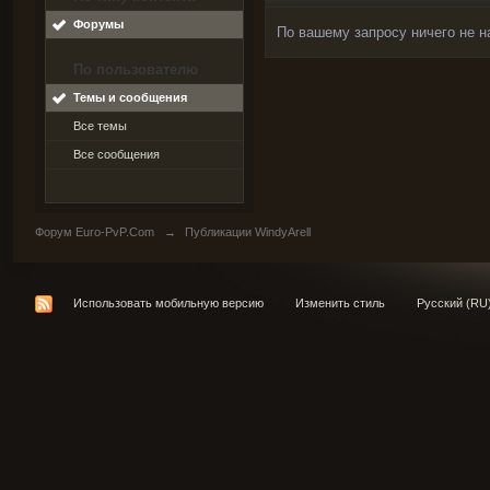
Форумы
По вашему запросу ничего не н
По пользователю
Темы и сообщения
Все темы
Все сообщения
Форум Euro-PvP.Com
→
Публикации WindyArell
Использовать мобильную версию
Изменить стиль
Русский (RU