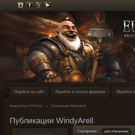
Перейти на сайт
Перейти к списку форумов
Перейти к
Форум Euro-PvP.Com
→
Публикации WindyArell
Публикации WindyArell
Сортировать
дате обновления
По типу контента