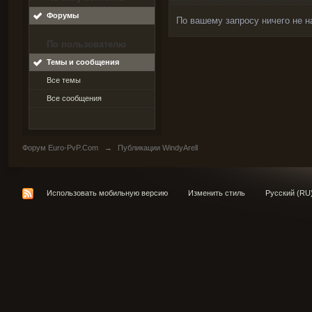
Форумы
По вашему запросу ничего не н
По пользователю
Темы и сообщения
Все темы
Все сообщения
Форум Euro-PvP.Com
→
Публикации WindyArell
Использовать мобильную версию
Изменить стиль
Русский (RU