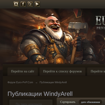
Перейти на сайт
Перейти к списку форумов
Перейти к
Форум Euro-PvP.Com
→
Публикации WindyArell
Публикации WindyArell
Сортировать
дате обновления
По типу контента