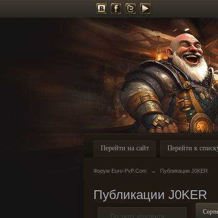
Перейти на сайт
Перейти к списк
Форум Euro-PvP.Com
→
Публикации J0KER
Публикации J0KER
Сорти
По типу контента