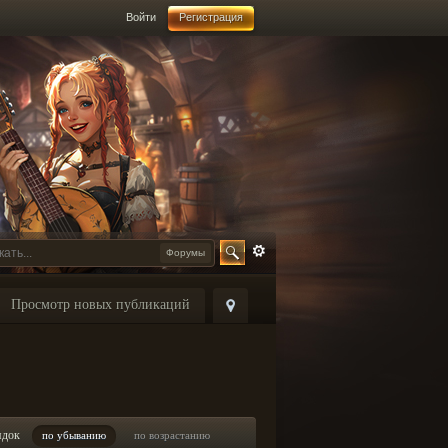
Войти
Регистрация
Форумы
Просмотр новых публикаций
ядок
по убыванию
по возрастанию