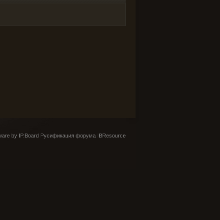
are by IP.Board
Русификация форума IBResource