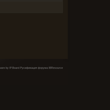
are by IP.Board
Русификация форума IBResource