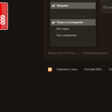
Форумы
По ва
По пользователю
Темы и сообщения
Все темы
Все сообщения
Форум Euro-PvP.Com
→
Публикации kareem
Изменить стиль
Русский (RU)
От