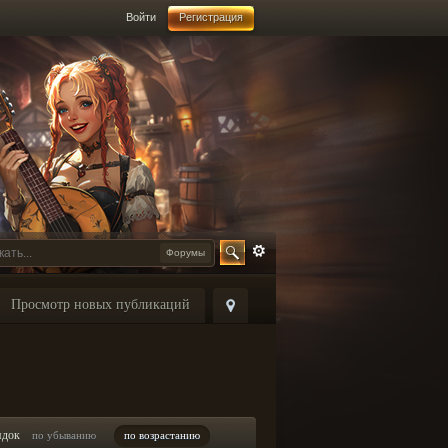
Войти
Регистрация
Форумы
Просмотр новых публикаций
ядок
по убыванию
по возрастанию