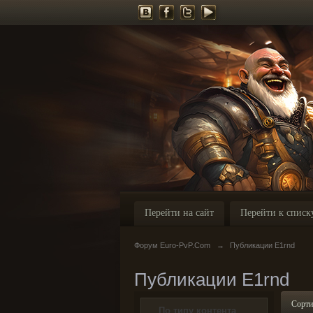
Перейти на сайт
Перейти к списк
Форум Euro-PvP.Com
→
Публикации E1rnd
Публикации E1rnd
Сорти
По типу контента