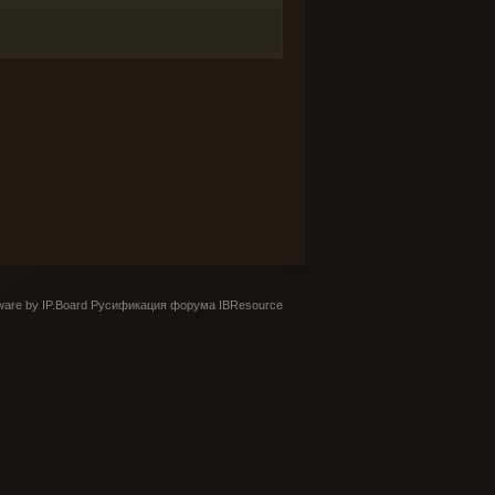
are by IP.Board
Русификация форума IBResource