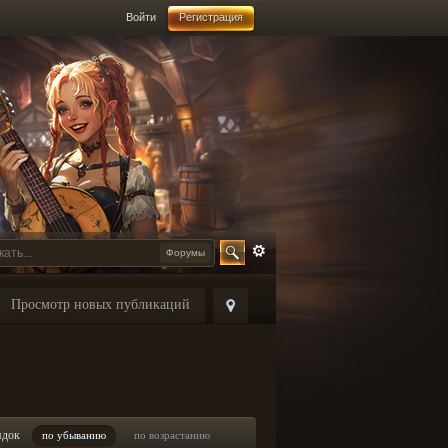
Войти
Регистрация
Форумы
Просмотр новых публикаций
ядок
по убыванию
по возрастанию