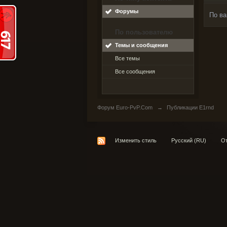
Форумы
По ва
По пользователю
Темы и сообщения
Все темы
Все сообщения
Форум Euro-PvP.Com
→
Публикации E1rnd
Изменить стиль
Русский (RU)
От