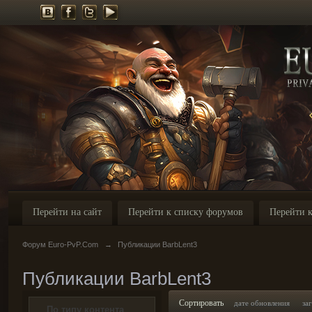
Перейти на сайт
Перейти к списку форумов
Перейти к
Форум Euro-PvP.Com
→
Публикации BarbLent3
Публикации BarbLent3
Сортировать
дате обновления
за
По типу контента