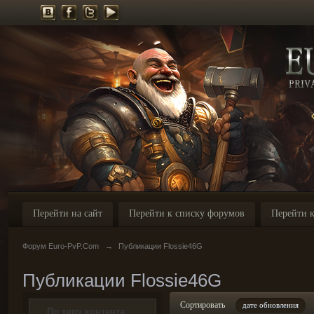
Перейти на сайт
Перейти к списку форумов
Перейти к
Форум Euro-PvP.Com
→
Публикации Flossie46G
Публикации Flossie46G
Сортировать
дате обновления
По типу контента