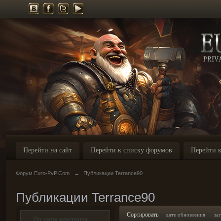
Перейти на сайт
Перейти к списку форумов
Перейти к
Форум Euro-PvP.Com
→
Публикации Terrance90
Публикации Terrance90
Сортировать
дате обновления
за
По типу контента