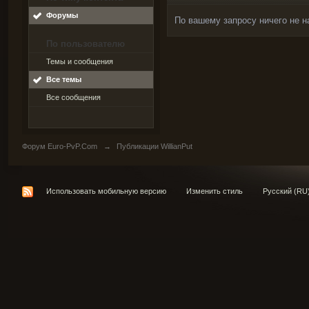
Форумы
По вашему запросу ничего не н
По пользователю
Темы и сообщения
Все темы
Все сообщения
Форум Euro-PvP.Com
→
Публикации WillianPut
Использовать мобильную версию
Изменить стиль
Русский (RU