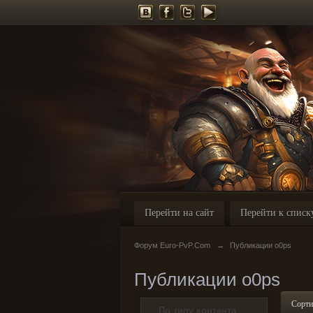
Перейти на сайт
Перейти к списк
Форум Euro-PvP.Com
→
Публикации o0ps
Публикации o0ps
Сорти
По типу контента