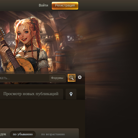
Войти
Регистрация
Форумы
Просмотр новых публикаций
ядок
по убыванию
по возрастанию