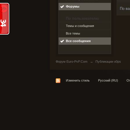
Форумы
По ва
По пользователю
Темы и сообщения
Все темы
Все сообщения
Форум Euro-PvP.Com
→
Публикации o0ps
Изменить стиль
Русский (RU)
От