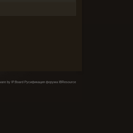
are by IP.Board
Русификация форума IBResource