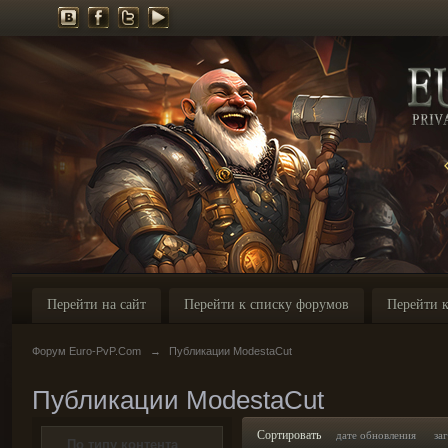
Перейти на сайт
Перейти к списку форумов
Перейти к
Форум Euro-PvP.Com
→
Публикации ModestaCut
Публикации ModestaCut
Сортировать
дате обновления
за
По типу контента