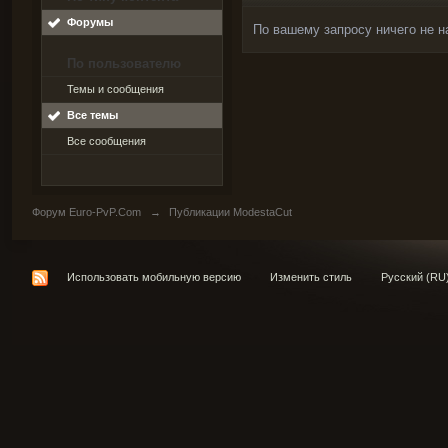
Форумы
По вашему запросу ничего не н
По пользователю
Темы и сообщения
Все темы
Все сообщения
Форум Euro-PvP.Com
→
Публикации ModestaCut
Использовать мобильную версию
Изменить стиль
Русский (RU