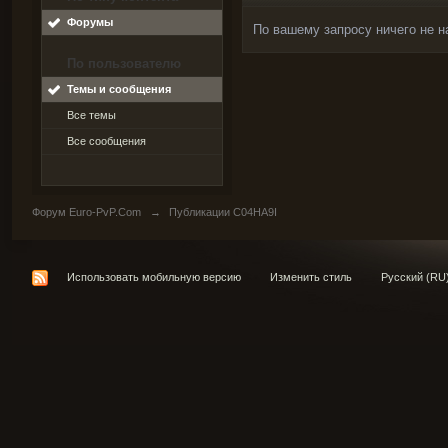
Форумы
По вашему запросу ничего не н
По пользователю
Темы и сообщения
Все темы
Все сообщения
Форум Euro-PvP.Com
→
Публикации C04HA9I
Использовать мобильную версию
Изменить стиль
Русский (RU