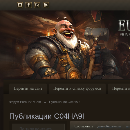
Перейти на сайт
Перейти к списку форумов
Перейти к
Форум Euro-PvP.Com
→
Публикации C04HA9I
Публикации C04HA9I
Сортировать
дате обновления
за
По типу контента