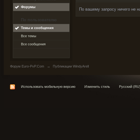
Форумы
По вашему запросу ничего не н
По пользователю
Темы и сообщения
Все темы
Все сообщения
Форум Euro-PvP.Com
→
Публикации WindyArell
Использовать мобильную версию
Изменить стиль
Русский (RU