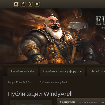
Перейти на сайт
Перейти к списку форумов
Перейти к
Форум Euro-PvP.Com
→
Публикации WindyArell
Публикации WindyArell
Сортировать
дате обновления
за
По типу контента