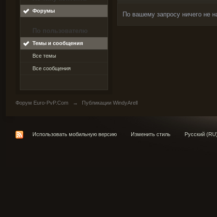
Форумы
По вашему запросу ничего не н
По пользователю
Темы и сообщения
Все темы
Все сообщения
Форум Euro-PvP.Com
→
Публикации WindyArell
Использовать мобильную версию
Изменить стиль
Русский (RU