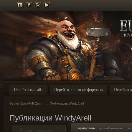
Перейти на сайт
Перейти к списку форумов
Перейти к
Форум Euro-PvP.Com
→
Публикации WindyArell
Публикации WindyArell
Сортировать
дате обновления
за
По типу контента