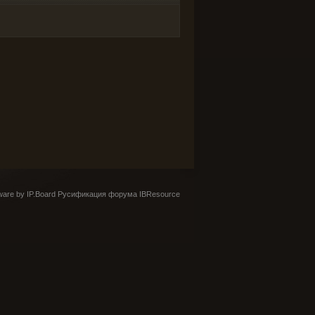
are by IP.Board
Русификация форума IBResource