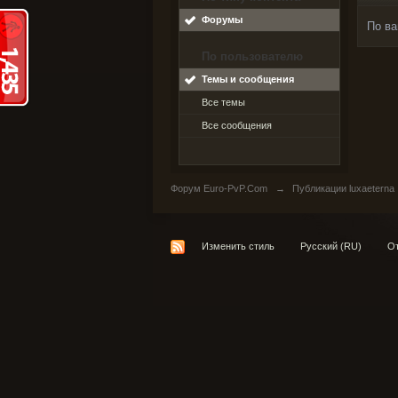
Форумы
По ва
По пользователю
Темы и сообщения
Все темы
Все сообщения
Форум Euro-PvP.Com
→
Публикации luxaeterna
Изменить стиль
Русский (RU)
От