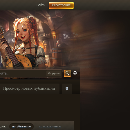
Войти
Регистрация
Форумы
Просмотр новых публикаций
ядок
по убыванию
по возрастанию