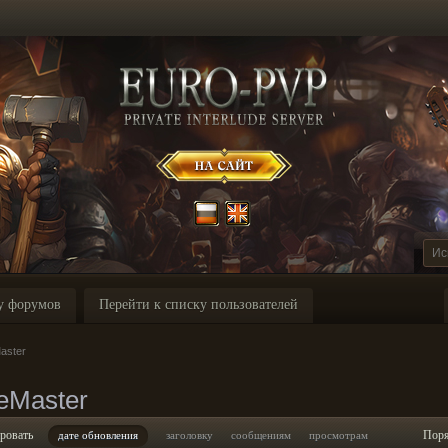
у форумов
Перейти к списку пользователей
aster
eMaster
ровать
Пор
дате обновления
заголовку
сообщениям
просмотрам