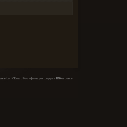
are by IP.Board
Русификация форума IBResource