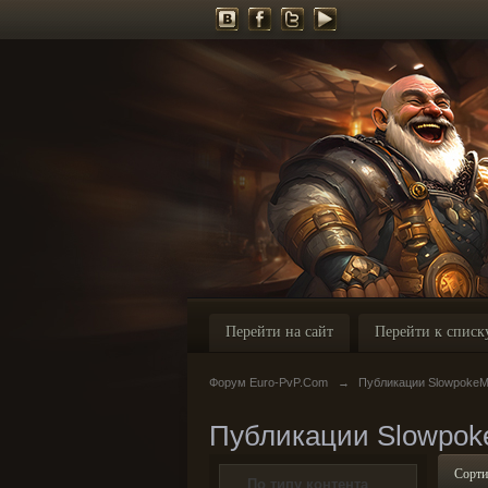
Перейти на сайт
Перейти к списк
Форум Euro-PvP.Com
→
Публикации SlowpokeM
Публикации Slowpok
Сорти
По типу контента