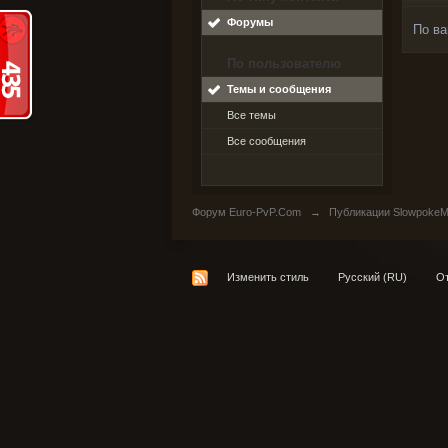
Форумы
По ва
По пользователю
Темы и сообщения
Все темы
Все сообщения
Форум Euro-PvP.Com
→
Публикации SlowpokeM
Изменить стиль
Русский (RU)
От