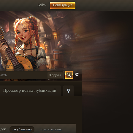
Войти
Регистрация
Форумы
Просмотр новых публикаций
ядок
по убыванию
по возрастанию