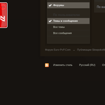
Форумы
По ва
По пользователю
Темы и сообщения
Все темы
Все сообщения
Форум Euro-PvP.Com
→
Публикации SlowpokeM
Изменить стиль
Русский (RU)
От