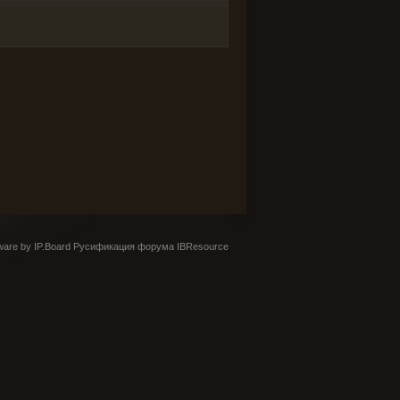
are by IP.Board
Русификация форума IBResource