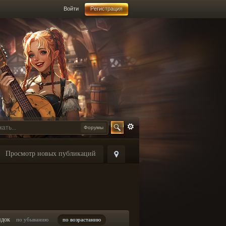
Войти
Регистрация
Форумы
Просмотр новых публикаций
ядок
по убыванию
по возрастанию