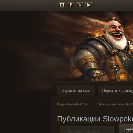
Перейти на сайт
Перейти к списк
Форум Euro-PvP.Com
→
Публикации SlowpokeM
Публикации Slowpok
Сорти
По типу контента