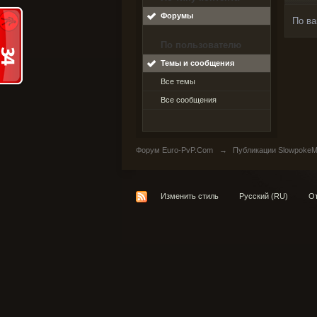
Форумы
По ва
По пользователю
Темы и сообщения
Все темы
Все сообщения
Форум Euro-PvP.Com
→
Публикации SlowpokeM
Изменить стиль
Русский (RU)
От