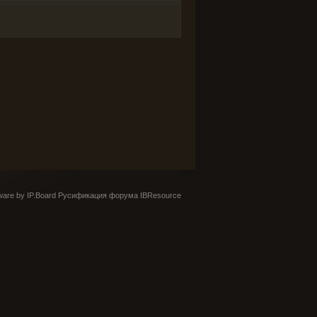
are by IP.Board
Русификация форума IBResource