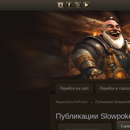
Перейти на сайт
Перейти к списк
Форум Euro-PvP.Com
→
Публикации SlowpokeM
Публикации Slowpok
Сорти
По типу контента