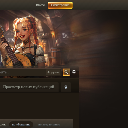
Войти
Регистрация
Форумы
Просмотр новых публикаций
ядок
по убыванию
по возрастанию